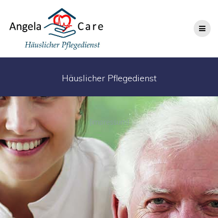
Zum
Inhalt
wechseln
Häuslicher Pflegedienst
[impressum]